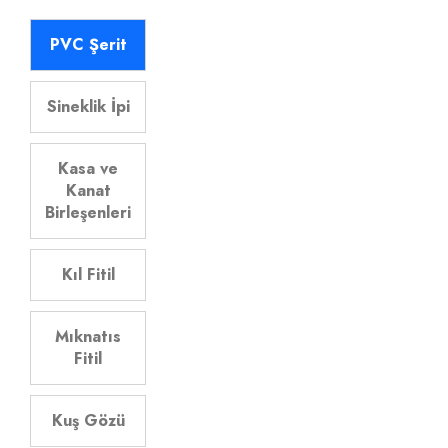
PVC Şerit
Sineklik İpi
Kasa ve
Kanat
Birleşenleri
Kıl Fitil
Mıknatıs
Fitil
Kuş Gözü